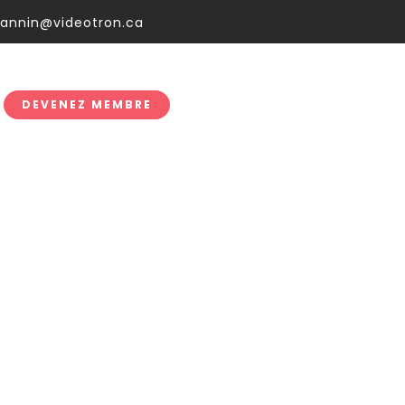
ses
oannin@videotron.ca
DEVENEZ MEMBRE