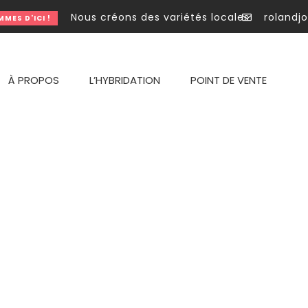
Nous créons des variétés locales et délicieu
rolandj
S D'ICI !
À PROPOS
L’HYBRIDATION
POINT DE VENTE
Cart