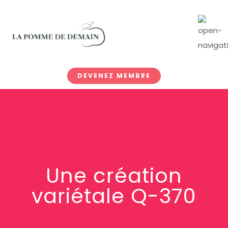
DEVENEZ MEMBRE
Une création
variétale Q-370